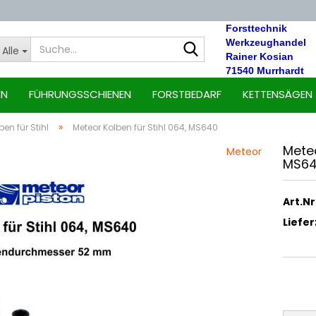
Forsttechnik
Suche...
Werkzeughandel
Alle
Rainer Kosian
71540 Murrhardt
EN
FÜHRUNGSSCHIENEN
FORSTBEDARF
KETTENSÄGEN
»
ben für Stihl
Meteor Kolben für Stihl 064, MS640
Me­te­
Meteor
MS6
Art.Nr.
Liefer