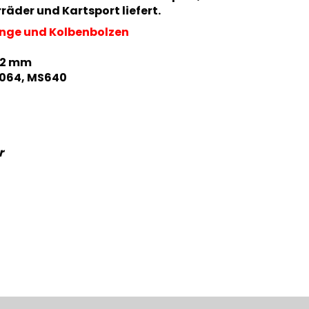
räder und Kartsport liefert.
inge und Kolbenbolzen
52 mm
 064, MS640