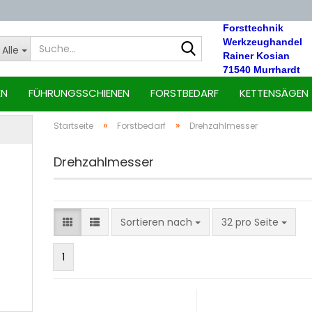
Forsttechnik
Suche...
Werkzeughandel
Alle
Rainer Kosian
71540 Murrhardt
EN
FÜHRUNGSSCHIENEN
FORSTBEDARF
KETTENSÄGEN
»
»
Startseite
Forstbedarf
Drehzahlmesser
Drehzahlmesser
Sortieren nach
pro Seite
Sortieren nach
32 pro Seite
1