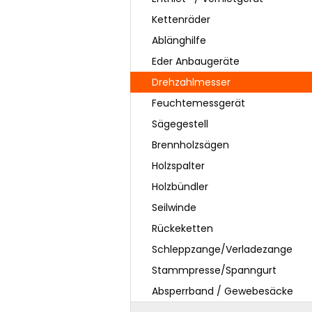
Kettenräder
Ablänghilfe
Eder Anbaugeräte
Drehzahlmesser
Feuchtemessgerät
Sägegestell
Brennholzsägen
Holzspalter
Holzbündler
Seilwinde
Rückeketten
Schleppzange/Verladezange
Stammpresse/Spanngurt
Absperrband / Gewebesäcke