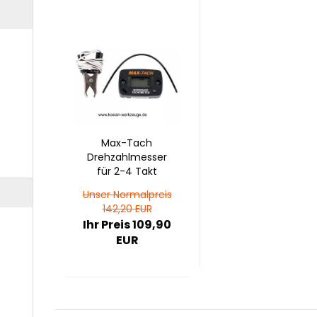
Max-​Tach
Dreh­zahl­mes­ser
für 2-4 Takt
Mo­to­ren
Unser Normalpreis
142,20 EUR
Ihr Preis 109,90
EUR