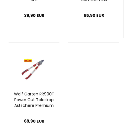
39,90 EUR
55,90 EUR
Wolf Gar­ten RR900T
Power Cut Te­le­skop
Ast­sche­re Pre­mi­um
Plus
69,90 EUR