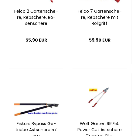
Felco 2 Gar­ten­sche­
Felco 7 Gar­ten­sche­
re, Rebs­che­re, Ro­
re, Rebs­che­re mit
sen­sche­re
Roll­griff
55,90 EUR
59,90 EUR
Fis­kars By­pass Ge­
Wolf Gar­ten RR750
trie­be Ast­sche­re 57
Power Cut Ast­sche­re
cm
Com­fort Plus