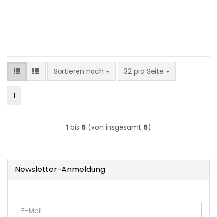
Sortieren nach
pro Seite
Sortieren nach
32 pro Seite
1
1
bis
5
(von insgesamt
5
)
Newsletter-Anmeldung
WEITER
E-
ZUR