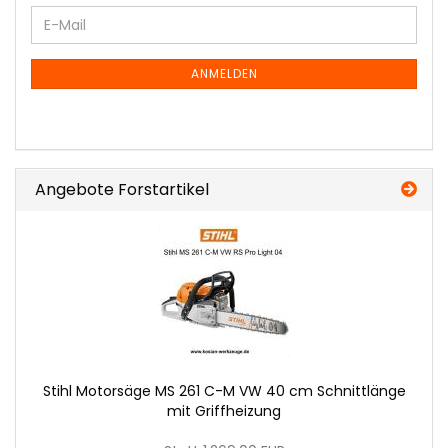
WEITER
E-
ZUR
Mail
NEWSLETTER-
ANMELDUNG
ANMELDEN
Angebote Forstartikel
Stihl Mo­tor­sä­ge MS 261 C-M VW 40 cm Schnitt­län­ge
mit Griff­hei­zung