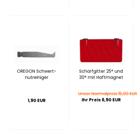
ORE­GON Schwert­
Schärf­git­ter 25° und
nut­rei­ni­ger
30° mit Haft­ma­gnet
Unser Normalpreis 15,90 EUR
Ihr Preis 6,90 EUR
1,90 EUR