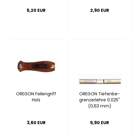
5,20 EUR
2,90 EUR
ORE­GON Fei­len­griff
ORE­GON Tie­fen­be­
Holz
grenz­er­leh­re 0.025"
(0,63 mm)
3,60 EUR
5,90 EUR