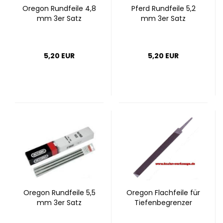
Ore­gon Rund­fei­le 4,8
Pferd Rund­fei­le 5,2
mm 3er Satz
mm 3er Satz
5,20 EUR
5,20 EUR
Ore­gon Rund­fei­le 5,5
Ore­gon Flach­fei­le für
mm 3er Satz
Tie­fen­be­gren­zer