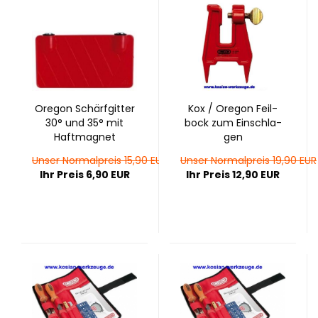
Ore­gon Schärf­git­ter
Kox / Ore­gon Feil­
30° und 35° mit
bock zum Ein­schla­
Haft­ma­gnet
gen
Unser Normalpreis 15,90 EUR
Unser Normalpreis 19,90 EUR
Ihr Preis 6,90 EUR
Ihr Preis 12,90 EUR