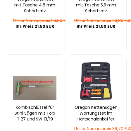
mit Ta­sche 4,8 mm
mit Ta­sche 5,5 mm
Schärf­satz
Schärf­satz
Unser Normalpreis 26,80 EUR
Unser Normalpreis 26,80 EU
Ihr Preis 21,50 EUR
Ihr Preis 21,50 EUR
Kom­bischlüs­sel für
Ore­gon Ket­ten­sä­gen
Stihl Sägen mit Torx
War­tungs­set im
T 27 und SW 13/19
Hart­scha­len­kof­fer
Unser Normalpreis 36,70 EU