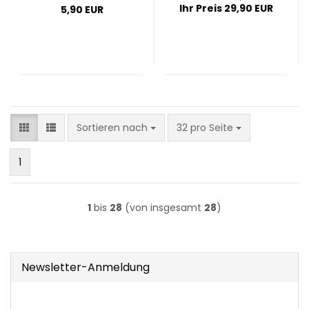
Ihr Preis 29,90 EUR
5,90 EUR
Sortieren nach
pro Seite
Sortieren nach
32 pro Seite
1
1
bis
28
(von insgesamt
28
)
Newsletter-Anmeldung