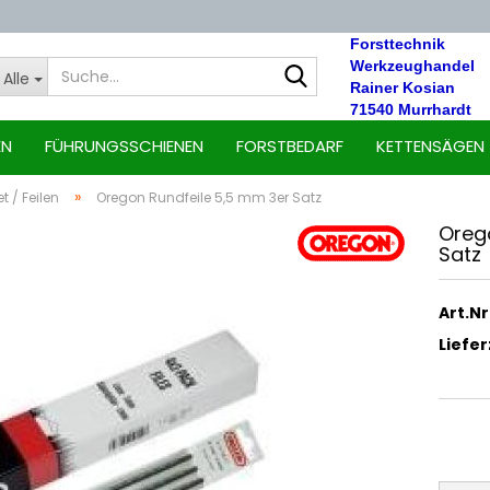
Forsttechnik
Suche...
Werkzeughandel
Alle
Rainer Kosian
71540 Murrhardt
EN
FÜHRUNGSSCHIENEN
FORSTBEDARF
KETTENSÄGEN
»
t / Feilen
Oregon Rundfeile 5,5 mm 3er Satz
Ore­g
Satz
Art.Nr.
Liefer