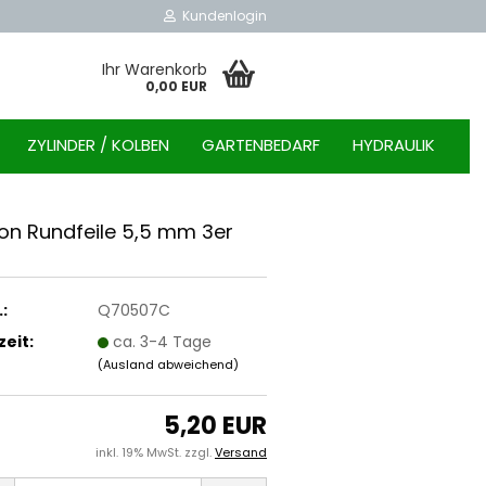
Kundenlogin
Ihr Warenkorb
0,00 EUR
ZYLINDER / KOLBEN
GARTENBEDARF
HYDRAULIK
on Rund­fei­le 5,5 mm 3er
:
Q70507C
zeit:
ca. 3-4 Tage
(Ausland abweichend)
5,20 EUR
inkl. 19% MwSt. zzgl.
Versand