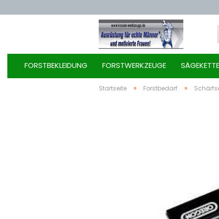
FORSTBEKLEIDUNG
FORSTWERKZEUGE
SÄGEKETT
»
»
Startseite
Forstbedarf
Schärfse