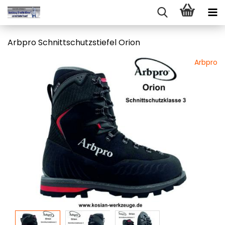
Arb­pro Schnitt­schutz­stie­fel Orion
Arbpro