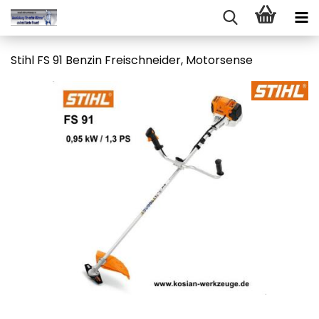
Stihl FS 91 Ben­zin Frei­schnei­der, Mo­tor­sen­se