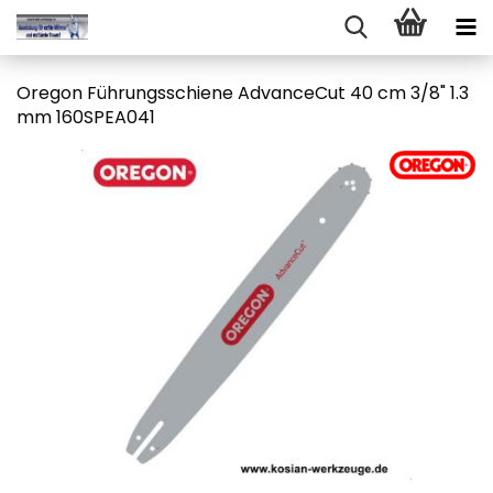
Ore­gon Füh­rungs­schie­ne Ad­van­ce­Cut 40 cm 3/8" 1.3
mm 160SPEA041